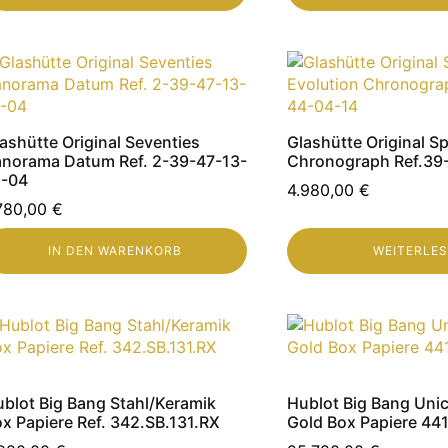
ashütte Original Seventies
Glashütte Original S
anorama Datum Ref. 2-39-47-13-
Chronograph Ref.39
2-04
4.980,00
€
.780,00
€
IN DEN WARENKORB
WEITERLE
blot Big Bang Stahl/Keramik
Hublot Big Bang Uni
x Papiere Ref. 342.SB.131.RX
Gold Box Papiere 44