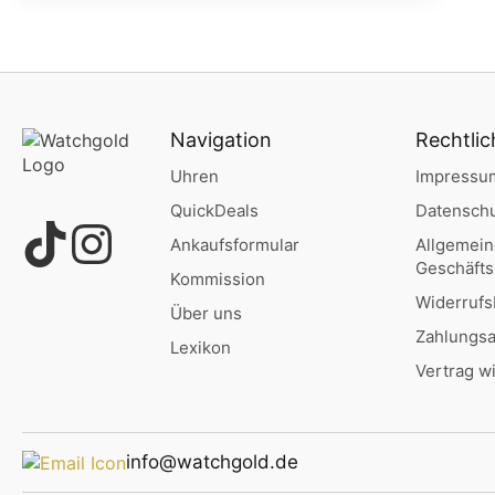
Navigation
Rechtlic
Uhren
Impressu
QuickDeals
Datenschu
Ankaufsformular
Allgemei
Geschäft
Kommission
Widerrufs
Über uns
Zahlungsa
Lexikon
Vertrag w
info@watchgold.de