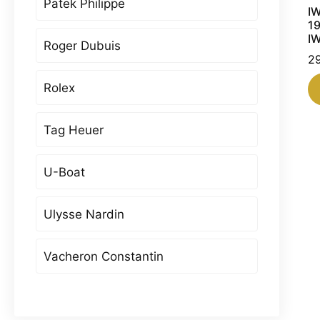
Patek Philippe
IW
1
I
Roger Dubuis
2
Rolex
Tag Heuer
U-Boat
Ulysse Nardin
Vacheron Constantin