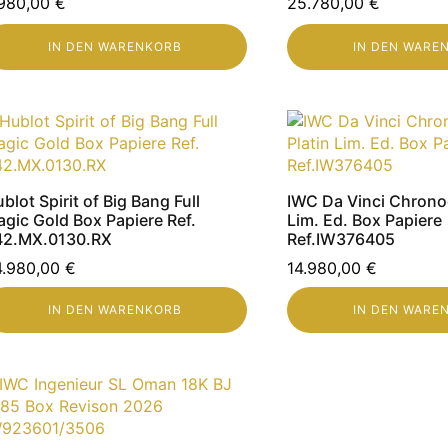
.980,00
€
25.780,00
€
IN DEN WARENKORB
IN DEN WARE
blot Spirit of Big Bang Full
IWC Da Vinci Chrono
gic Gold Box Papiere Ref.
Lim. Ed. Box Papiere
42.MX.0130.RX
Ref.IW376405
4.980,00
€
14.980,00
€
IN DEN WARENKORB
IN DEN WARE