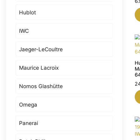
6
Hublot
IWC
Jaeger-LeCoultre
Hu
Maurice Lacroix
Ma
6
2
Nomos Glashütte
Omega
Panerai