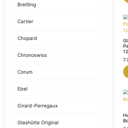
Breitling
Cartier
Chopard
Gl
P
1
Chronoswiss
7
Corum
Ebel
Girard-Perregaux
Hu
Bo
Glashütte Original