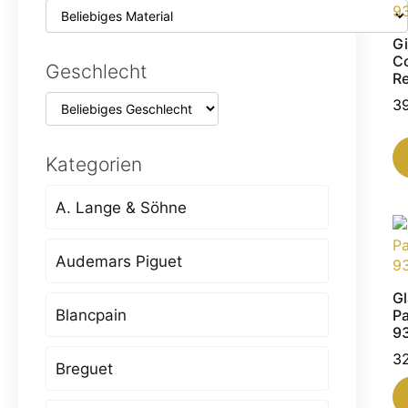
Gi
C
Geschlecht
Re
3
Kategorien
A. Lange & Söhne
Audemars Piguet
Gl
Blancpain
Pa
9
3
Breguet