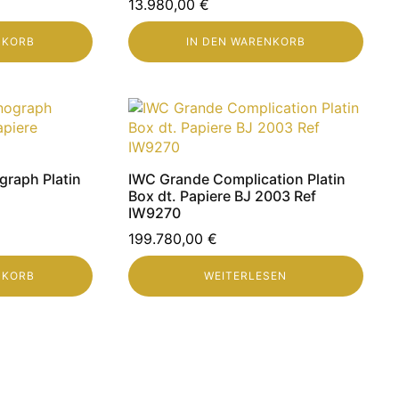
13.980,00
€
NKORB
IN DEN WARENKORB
graph Platin
IWC Grande Complication Platin
Box dt. Papiere BJ 2003 Ref
IW9270
199.780,00
€
NKORB
WEITERLESEN