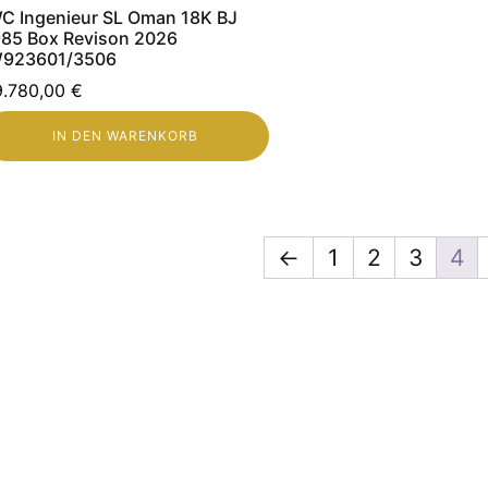
C Ingenieur SL Oman 18K BJ
985 Box Revison 2026
W923601/3506
9.780,00
€
IN DEN WARENKORB
←
1
2
3
4