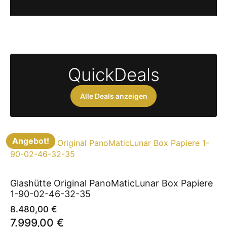
QuickDeals
Alle Deals anzeigen
Angebot!
Glashütte Original PanoMaticLunar Box Papiere
1-90-02-46-32-35
8.480,00
€
Ursprünglicher
Aktueller
7.999,00
€