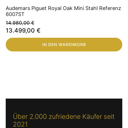
Audemars Piguet Royal Oak Mini Stahl Referenz
6007ST
14.980,00
€
Ursprünglicher
Aktueller
13.499,00
€
Preis
Preis
IN DEN WARENKORB
war:
ist:
14.980,00 €
13.499,00 €.
Über 2.000 zufriedene Käufer seit
2021