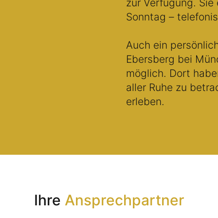
zur Verfügung. Sie 
Sonntag – telefoni
Auch ein persönlic
Ebersberg bei Mün
möglich. Dort habe
aller Ruhe zu betr
erleben.
Ihre
Ansprechpartner