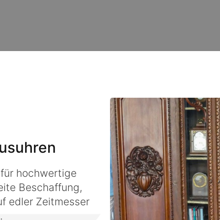
xusuhren
 für hochwertige
eite Beschaffung,
f edler Zeitmesser
.