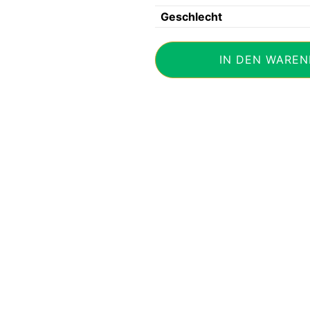
Geschlecht
Breitling
IN DEN WAREN
for
Bentley
Mark
VI
18K
lim.
Ed.
Box
Papiere
Ref.H29363
Menge