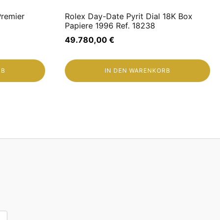
Premier
Rolex Day-Date Pyrit Dial 18K Box
Papiere 1996 Ref. 18238
49.780,00
€
RB
IN DEN WARENKORB