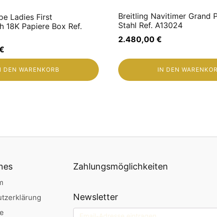
 geprüft und als einwandfrei befunden.
Breitling Navitimer Grand 
pe Ladies First
Stahl Ref. A13024
 18K Papiere Box Ref.
rn Sie nicht, uns zu kontaktieren.
2.480,00
€
ie per Nachricht oder Mail erreichbar.
€
er in Zahlung, Ausgleich in beide Richtungen ist möglich.
N DEN WARENKORB
IN DEN WARENKO
ifikat, Chronometerzertifikat
hes
Zahlungsmöglichkeiten
m
erlischt diese.
Newsletter
tzerklärung
bernommen.
ie Mehrwertsteuer ist nicht ausweisbar.
ne