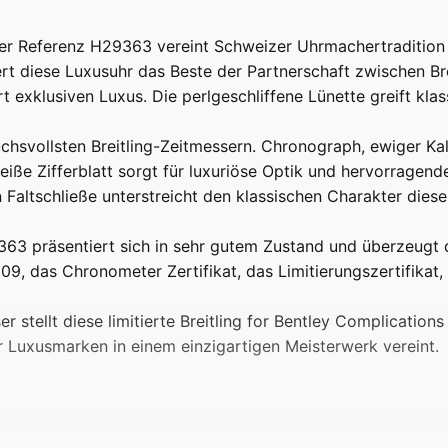
der Referenz H29363 vereint Schweizer Uhrmachertradition 
ert diese Luxusuhr das Beste der Partnerschaft zwischen Bre
xklusiven Luxus. Die perlgeschliffene Lünette greift kla
uchsvollsten Breitling-Zeitmessern. Chronograph, ewiger K
e Zifferblatt sorgt für luxuriöse Optik und hervorragende
Faltschließe unterstreicht den klassischen Charakter dies
29363 präsentiert sich in sehr gutem Zustand und überzeugt
009, das Chronometer Zertifikat, das Limitierungszertifikat
tellt diese limitierte Breitling for Bentley Complications 
 Luxusmarken in einem einzigartigen Meisterwerk vereint.