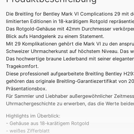
Die Breitling for Bentley Mark VI Complications 29 mit 
limitierten Editionen in 18-karätigem Rotgold repräsenti
Das Rotgold-Gehäuse mit 42mm Durchmesser verkörpert e
Blick aufs Handgelenk zu einem Statement.
Mit 29 Komplikationen gehört die Mark VI zu den anspr
Schweizer Uhrmacherkunst auf höchstem Niveau. Das weiß
Das hochwertige braune Lederband mit seiner eleganten 
Tragekomfort.
Diese professionell aufgearbeitete Breitling Bentley H
gehören das originale Breitling-Garantiezertifikat von 2
Präsentationsbox.
Für Sammler und Liebhaber außergewöhnlicher Zeitmesser s
Uhrmachergeschichte zu erwerben, das die Werte beider
Highlights im Überblick:
- Gehäuse aus 18-karätigem Rotgold
- weißes Zifferblatt