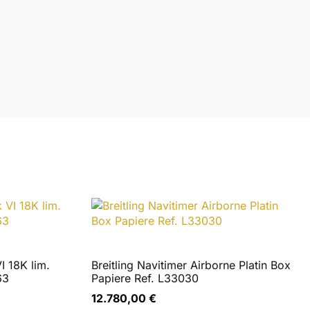
montiert.
 – telefonisch, per Nachricht oder E-Mail, sieben Tage
ch möglich.
I 18K lim.
Breitling Navitimer Airborne Platin Box
63
Papiere Ref. L33030
12.780,00
€