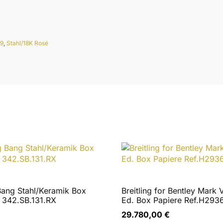
eschädigungen auf.
99
,
Stahl/18K Rosé
ktionen schalten sauber.
enem Zustand. Es ist die originale Chopard Dornschließe 
formationen wünschen, stehen wir Ihnen gerne zur Verfügung
g – ein Ausgleich in beide Richtungen ist selbstverständli
Bang Stahl/Keramik Box
Breitling for Bentley Mark V
. 342.SB.131.RX
Ed. Box Papiere Ref.H293
29.780,00
€