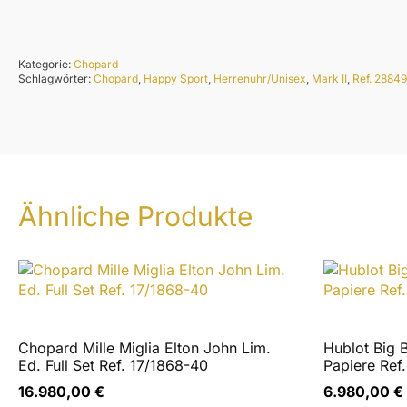
Glas:
Das Saphirglas weist keinerlei Kratzer oder sichtbare B
Kategorie:
Chopard
Schlagwörter:
Chopard
,
Happy Sport
,
Herrenuhr/Unisex
,
Mark II
,
Ref. 2884
Werk:
Das Quarzwerk läuft einwandfrei, alle Chronographenfun
Armband:
Das Chopard Lederarmband befindet sich in wenig getrag
Ähnliche Produkte
Sollten Sie Fragen zur Uhr haben oder weiterführende In
die Woche.
Gerne nehmen wir auch Uhren anderer Hersteller in Zahlun
Lieferumfang:
- Chopard Happy Sport Mark II Chronograph
Chopard Mille Miglia Elton John Lim.
Hublot Big 
- Ordentliche Händlerrechnung
Ed. Full Set Ref. 17/1868-40
Papiere Ref
16.980,00
€
6.980,00
€
Informationen vor dem Kauf: