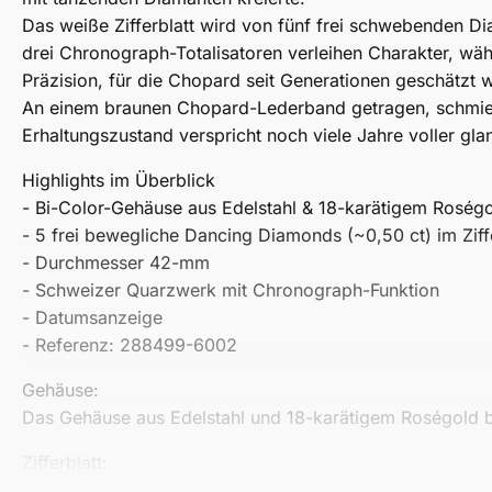
Das weiße Zifferblatt wird von fünf frei schwebenden D
drei Chronograph-Totalisatoren verleihen Charakter, wä
Präzision, für die Chopard seit Generationen geschätzt w
An einem braunen Chopard-Lederband getragen, schmiegt 
Erhaltungszustand verspricht noch viele Jahre voller gl
Highlights im Überblick
- Bi-Color-Gehäuse aus Edelstahl & 18-karätigem Roség
- 5 frei bewegliche Dancing Diamonds (~0,50 ct) im Ziff
- Durchmesser 42-mm
- Schweizer Quarzwerk mit Chronograph-Funktion
- Datumsanzeige
- Referenz: 288499-6002
Gehäuse:
Das Gehäuse aus Edelstahl und 18-karätigem Roségold be
Zifferblatt:
Das Zifferblatt befindet sich in sehr schönem Erhaltungs