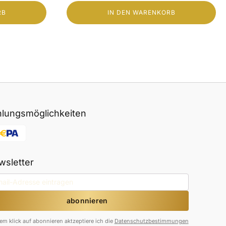
RB
IN DEN WARENKORB
bar.
auß) nicht außerhalb der EU versendet werden. In
hlungsmöglichkeiten
wsletter
em klick auf abonnieren aktzeptiere ich die
Datenschutzbestimmungen