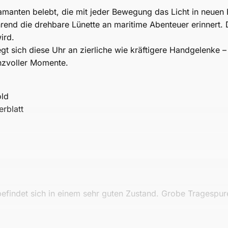
iamanten belebt, die mit jeder Bewegung das Licht in neuen
hrend die drehbare Lünette an maritime Abenteuer erinnert.
ird.
sich diese Uhr an zierliche wie kräftigere Handgelenke –
anzvoller Momente.
old
erblatt
findet sich in einem sehr guten Zustand. Grobe Tragespure
zustand.