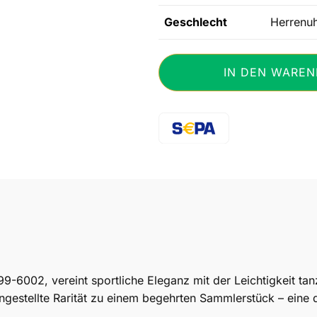
Geschlecht
Herrenuh
Chopard
IN DEN WAREN
Happy
Sport
Mark
II
Stahl/18K
Rosé
Ref.
288499
Menge
6002, vereint sportliche Eleganz mit der Leichtigkeit ta
ngestellte Rarität zu einem begehrten Sammlerstück – eine