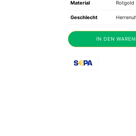
Material
Rotgold
Geschlecht
Herrenuh
Glashütte
IN DEN WAREN
Original
Senator
Cosmopolite
18K
Box
Pap.
Ref.
1-
89-
02-
01-
05-
30
Menge