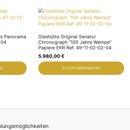
g – telefonisch, per Nachricht oder E-Mail, sieben Tage
ch möglich.
ies Panorama
Glashütte Original Senator
-04
Chronograph “100 Jahre Wempe”
Papiere EKR Ref. 49-11-02-02-04
5.980,00
€
RB
IN DEN WARENKORB
sbar.
lungsmöglichkeiten
auß) nicht außerhalb der EU versendet werden. In