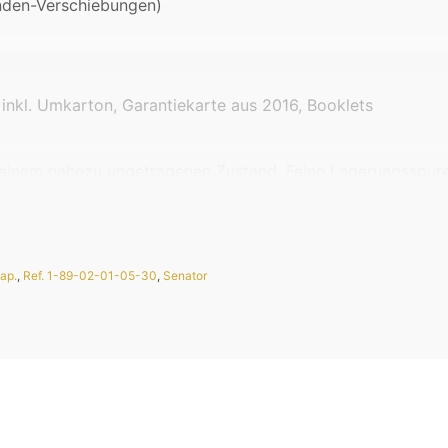
unden-Verschiebungen)
 inkl. Umkarton, Garantiekarte aus 2016, Booklets
 einem nahezu ungetragenen Zustand. Feine Lagerungsspure
ngszustand.
ap.
,
Ref. 1-89-02-01-05-30
,
Senator
e Beschädigungen auf.
wandfrei.
d, auch die Glashütte Original Faltschließe aus Rotgold z