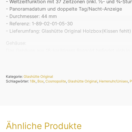
- Weltzeitfunktion mit 37 Zeitzonen (inkl. ½- und ¾-St
- Panoramadatum und doppelte Tag/Nacht-Anzeige
- Durchmesser: 44 mm
- Referenz: 1-89-02-01-05-30
- Lieferumfang: Glashütte Original Holzbox(Kissen fehlt)
Gehäuse:
Das Gehäuse aus 18-karätigem Rotgold befindet sich in
Zifferblatt:
Das Zifferblatt befindet sich in hervorragendem Erhaltu
Kategorie:
Glashütte Original
Glas:
Schlagwörter:
18k
,
Box
,
Cosmopolite
,
Glashütte Original
,
Herrenuhr/Unisex
,
P
Die Saphirgläser weisen keinerlei Kratzer oder sichtbar
Werk:
Das Glashütte Original Automatikkaliber 89-02 läuft ein
Armband:
Ähnliche Produkte
Das Armband befindet sich in nahezu ungetragenem Zustan