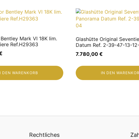
formationen wünschen, stehen wir Ihnen gerne zur Verfügun
ng – ein Ausgleich in beide Richtungen ist selbstverständli
r Bentley Mark VI 18K lim.
Glashütte Original Sevent
iere Ref.H29363
Datum Ref. 2-39-47-13-12
€
7.780,00
€
N DEN WARENKORB
IN DEN WARENKO
ungszeit geöffnet, erlischt diese.
übernommen werden.
ß § 25a UStG – die Mehrwertsteuer ist nicht separat auswei
Rechtliches
Zah
 aus geschützten Tierarten (z. B. Krokodil, Eidechse, Str