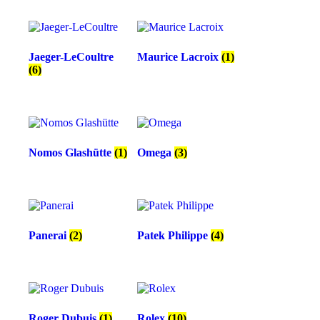
Jaeger-LeCoultre
Maurice Lacroix
(1)
(6)
Nomos Glashütte
(1)
Omega
(3)
Panerai
(2)
Patek Philippe
(4)
Roger Dubuis
(1)
Rolex
(10)