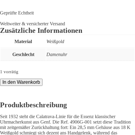
Geprüfte Echtheit
Weltweiter & versicherter Versand
Zusätzliche Informationen
Material
Weißgold
Geschlecht
Damenuhr
1 vorrätig
Patek
In den Warenkorb
Philippe
Calatrava
18K
Weiß
Produktbeschreibung
Papiere
2001
Seit 1932 steht die Calatrava-Linie für die Essenz klassischer
Ref.
Uhrmacherkunst aus Genf. Die Ref. 4906G-001 setzt diese Tradition
4906G-
mit zeitgemäßer Zurückhaltung fort: Ein 28,5 mm Gehäuse aus 18 K
001
Weißgold schmiegt sich dezent ans Handgelenk, während das