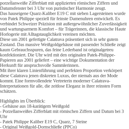
Menge
porzellanweiße Zifferblatt mit applizierten römischen Ziffern und
Datumsfenster bei 3 Uhr von puristischer Harmonie zeugt.
Das hauseigene Quarz-Kaliber E19 C mit sieben Lagersteinen wurde
von Patek Philippe speziell für feinste Damenuhren entwickelt. Es
verbindet Schweizer Präzision mit außergewöhnlicher Zuverlässigkeit
und wartungsarmem Komfort – für Trägerinnen, die klassische Haute
Horlogerie mit Alltagstauglichkeit vereinen möchten.
Diese um 2001 gefertigte Calatrava präsentiert sich in sehr gutem
Zustand. Das massive Weißgoldgehäuse mit passender Schließe zeigt
kaum Gebrauchsspuren, das feine Lederband ist originalgetreu
konfektioniert. Die Uhr wird mit den originalen Patek-Philippe-
Papieren aus 2001 geliefert – eine wichtige Dokumentation der
Herkunft für anspruchsvolle Sammlerinnen.
Mit ihrer klaren Linienführung und perfekten Proportion verkörpert
diese Calatrava jenen diskreten Luxus, der niemals aus der Mode
kommt. Eine formvollendete Vertreterin moderner Calatrava-
Interpretationen für alle, die zeitlose Eleganz in ihrer reinsten Form
schätzen.
Highlights im Überblick:
- Gehäuse aus 18-karätigem Weißgold
- Porzellanweißes Zifferblatt mit römischen Ziffern und Datum bei 3
Uhr
- Patek Philippe Kaliber E19 C, Quarz, 7 Steine
- Original Weißgold-Dornschließe (PPCo)